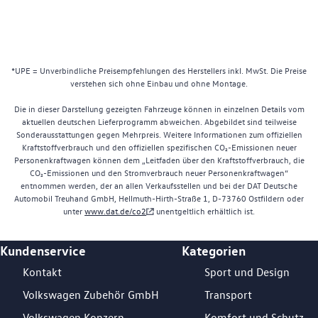
*UPE = Unverbindliche Preisempfehlungen des Herstellers inkl. MwSt. Die Preise
verstehen sich ohne Einbau und ohne Montage.
Die in dieser Darstellung gezeigten Fahrzeuge können in einzelnen Details vom
aktuellen deutschen Lieferprogramm abweichen. Abgebildet sind teilweise
Sonderausstattungen gegen Mehrpreis. Weitere Informationen zum offiziellen
Kraftstoffverbrauch und den offiziellen spezifischen CO₂-Emissionen neuer
Personenkraftwagen können dem „Leitfaden über den Kraftstoffverbrauch, die
CO₂-Emissionen und den Stromverbrauch neuer Personenkraftwagen“
entnommen werden, der an allen Verkaufsstellen und bei der DAT Deutsche
Automobil Treuhand GmbH, Hellmuth-Hirth-Straße 1, D-73760 Ostfildern oder
unter
www.dat.de/co2
unentgeltlich erhältlich ist.
Kundenservice
Kategorien
Footer Teaser
Kontakt
Sport und Design
Volkswagen Zubehör GmbH
Transport
Volkswagen Konzern
Komfort und Schutz