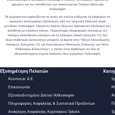
χρεώσεις για την τοποθέτηση των απαιτούμενων Γνήσιων Αξεσουάρ
Volkswagen
Τα οχήματα που εμφανίζονται σε αυτήν την εικόνα ενδέχεται να διαφέρουν σε
ορισμένες λεπτομέρειες εξοπλισμού, από την τρέχουσα Ελληνική σειρά
μοντέλων Volkswagen. Ορισμένες εικόνες δείχνουν προαιρετικό εξοπλισμό που
διατίθεται με επιπλέον κόστος. Περισσότερες πληροφορίες σχετικά με την
επίσημη κατανάλωση καυσίμου και τις επίσημες ειδικές εκπομπές CO₂ των
νέων επιβατικών αυτοκινήτων μπορείτε να βρείτε στον "Οδηγό Κατανάλωσης
Καυσίμου, Εκπομπών CO₂ και Κατανάλωσης Ηλεκτρικής Ενέργειας των Νέων
Επιβατικών Αυτοκινήτων", ο οποίος είναι διαθέσιμος σε όλα τα
εξουσιοδοτημένα σημεία πώλησης νέων οχημάτων Volkswagen
Εξυπηρέτηση Πελατών
Κατη
Footer Teaser
Kosmocar Α.Ε.
S
Επικοινωνία
Μ
Εξουσιοδοτημένο Δίκτυο Volkswagen
Ά
Πληροφορίες Ασφαλείας & Συστατικά Προϊόντων
Π
Ανάκληση Ασφαλείας Αερόσακου Takata
Τ