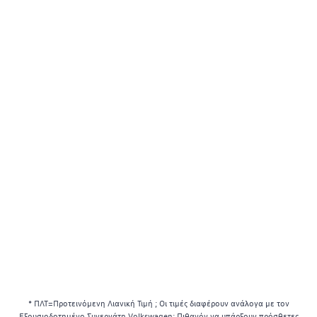
* ΠΛΤ=Προτεινόμενη Λιανική Τιμή ; Οι τιμές διαφέρουν ανάλογα με τον
Εξουσιοδοτημένο Συνεργάτη Volkswagen; Πιθανόν να υπάρξουν πρόσθετες