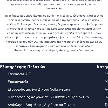
χρεώσεις για την τοποθέτηση των απαιτούμενων Γνήσιων Αξεσουάρ
Volkswagen
Τα οχήματα που εμφανίζονται σε αυτήν την εικόνα ενδέχεται να διαφέρουν σε
ορισμένες λεπτομέρειες εξοπλισμού, από την τρέχουσα Ελληνική σειρά
μοντέλων Volkswagen. Ορισμένες εικόνες δείχνουν προαιρετικό εξοπλισμό που
διατίθεται με επιπλέον κόστος. Περισσότερες πληροφορίες σχετικά με την
επίσημη κατανάλωση καυσίμου και τις επίσημες ειδικές εκπομπές CO₂ των
νέων επιβατικών αυτοκινήτων μπορείτε να βρείτε στον "Οδηγό Κατανάλωσης
Καυσίμου, Εκπομπών CO₂ και Κατανάλωσης Ηλεκτρικής Ενέργειας των Νέων
Επιβατικών Αυτοκινήτων", ο οποίος είναι διαθέσιμος σε όλα τα
εξουσιοδοτημένα σημεία πώλησης νέων οχημάτων Volkswagen
Εξυπηρέτηση Πελατών
Κατη
Footer Teaser
Kosmocar Α.Ε.
S
Επικοινωνία
Μ
Εξουσιοδοτημένο Δίκτυο Volkswagen
Ά
Πληροφορίες Ασφαλείας & Συστατικά Προϊόντων
Π
Ανάκληση Ασφαλείας Αερόσακου Takata
Τ