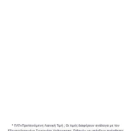
* ΠΛΤ=Προτεινόμενη Λιανική Τιμή ; Οι τιμές διαφέρουν ανάλογα με τον
Εξουσιοδοτημένο Συνεργάτη Volkswagen; Πιθανόν να υπάρξουν πρόσθετες