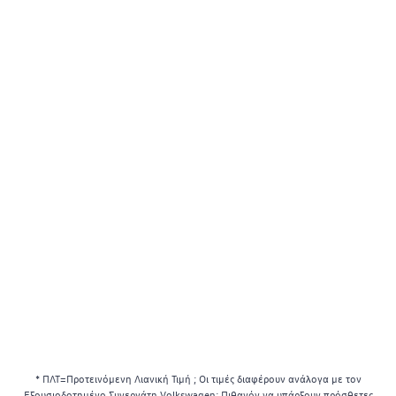
* ΠΛΤ=Προτεινόμενη Λιανική Τιμή ; Οι τιμές διαφέρουν ανάλογα με τον
Εξουσιοδοτημένο Συνεργάτη Volkswagen; Πιθανόν να υπάρξουν πρόσθετες