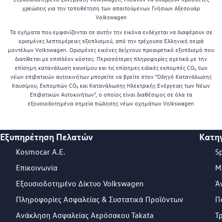
χρεώσεις για την τοποθέτηση των απαιτούμενων Γνήσιων Αξεσουάρ
Volkswagen
Τα οχήματα που εμφανίζονται σε αυτήν την εικόνα ενδέχεται να διαφέρουν σε
ορισμένες λεπτομέρειες εξοπλισμού, από την τρέχουσα Ελληνική σειρά
μοντέλων Volkswagen. Ορισμένες εικόνες δείχνουν προαιρετικό εξοπλισμό που
διατίθεται με επιπλέον κόστος. Περισσότερες πληροφορίες σχετικά με την
επίσημη κατανάλωση καυσίμου και τις επίσημες ειδικές εκπομπές CO₂ των
νέων επιβατικών αυτοκινήτων μπορείτε να βρείτε στον "Οδηγό Κατανάλωσης
Καυσίμου, Εκπομπών CO₂ και Κατανάλωσης Ηλεκτρικής Ενέργειας των Νέων
Επιβατικών Αυτοκινήτων", ο οποίος είναι διαθέσιμος σε όλα τα
εξουσιοδοτημένα σημεία πώλησης νέων οχημάτων Volkswagen
Εξυπηρέτηση Πελατών
Κατη
Footer Teaser
Kosmocar Α.Ε.
S
Επικοινωνία
Μ
Εξουσιοδοτημένο Δίκτυο Volkswagen
Ά
Πληροφορίες Ασφαλείας & Συστατικά Προϊόντων
Π
Ανάκληση Ασφαλείας Αερόσακου Takata
Τ