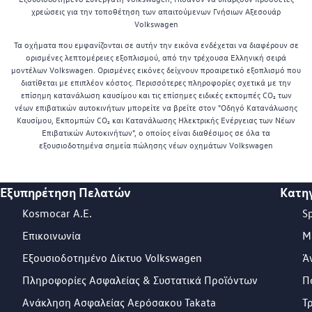
χρεώσεις για την τοποθέτηση των απαιτούμενων Γνήσιων Αξεσουάρ
Volkswagen
Τα οχήματα που εμφανίζονται σε αυτήν την εικόνα ενδέχεται να διαφέρουν σε
ορισμένες λεπτομέρειες εξοπλισμού, από την τρέχουσα Ελληνική σειρά
μοντέλων Volkswagen. Ορισμένες εικόνες δείχνουν προαιρετικό εξοπλισμό που
διατίθεται με επιπλέον κόστος. Περισσότερες πληροφορίες σχετικά με την
επίσημη κατανάλωση καυσίμου και τις επίσημες ειδικές εκπομπές CO₂ των
νέων επιβατικών αυτοκινήτων μπορείτε να βρείτε στον "Οδηγό Κατανάλωσης
Καυσίμου, Εκπομπών CO₂ και Κατανάλωσης Ηλεκτρικής Ενέργειας των Νέων
Επιβατικών Αυτοκινήτων", ο οποίος είναι διαθέσιμος σε όλα τα
εξουσιοδοτημένα σημεία πώλησης νέων οχημάτων Volkswagen
Εξυπηρέτηση Πελατών
Κατη
Footer Teaser
Kosmocar Α.Ε.
S
Επικοινωνία
Μ
Εξουσιοδοτημένο Δίκτυο Volkswagen
Ά
Πληροφορίες Ασφαλείας & Συστατικά Προϊόντων
Π
Ανάκληση Ασφαλείας Αερόσακου Takata
Τ