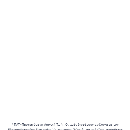
* ΠΛΤ=Προτεινόμενη Λιανική Τιμή ; Οι τιμές διαφέρουν ανάλογα με τον
Εξουσιοδοτημένο Συνεργάτη Volkswagen; Πιθανόν να υπάρξουν πρόσθετες