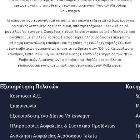
χρεώσεις για την τοποθέτηση των απαιτούμενων Γνήσιων Αξεσουάρ
Volkswagen
Τα οχήματα που εμφανίζονται σε αυτήν την εικόνα ενδέχεται να διαφέρουν σε
ορισμένες λεπτομέρειες εξοπλισμού, από την τρέχουσα Ελληνική σειρά
μοντέλων Volkswagen. Ορισμένες εικόνες δείχνουν προαιρετικό εξοπλισμό που
διατίθεται με επιπλέον κόστος. Περισσότερες πληροφορίες σχετικά με την
επίσημη κατανάλωση καυσίμου και τις επίσημες ειδικές εκπομπές CO₂ των
νέων επιβατικών αυτοκινήτων μπορείτε να βρείτε στον "Οδηγό Κατανάλωσης
Καυσίμου, Εκπομπών CO₂ και Κατανάλωσης Ηλεκτρικής Ενέργειας των Νέων
Επιβατικών Αυτοκινήτων", ο οποίος είναι διαθέσιμος σε όλα τα
εξουσιοδοτημένα σημεία πώλησης νέων οχημάτων Volkswagen
Εξυπηρέτηση Πελατών
Κατη
Footer Teaser
Kosmocar Α.Ε.
S
Επικοινωνία
Μ
Εξουσιοδοτημένο Δίκτυο Volkswagen
Ά
Πληροφορίες Ασφαλείας & Συστατικά Προϊόντων
Π
Ανάκληση Ασφαλείας Αερόσακου Takata
Τ