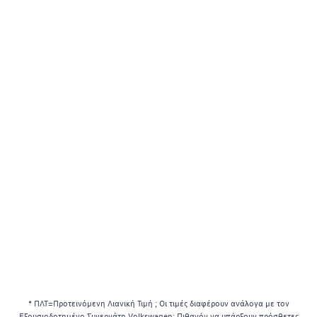
* ΠΛΤ=Προτεινόμενη Λιανική Τιμή ; Οι τιμές διαφέρουν ανάλογα με τον
Εξουσιοδοτημένο Συνεργάτη Volkswagen; Πιθανόν να υπάρξουν πρόσθετες