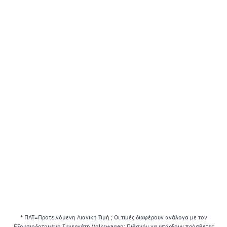
* ΠΛΤ=Προτεινόμενη Λιανική Τιμή ; Οι τιμές διαφέρουν ανάλογα με τον
Εξουσιοδοτημένο Συνεργάτη Volkswagen; Πιθανόν να υπάρξουν πρόσθετες