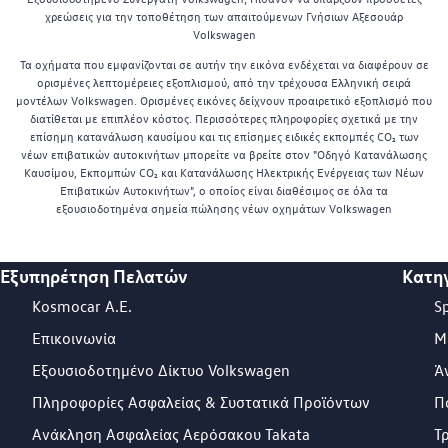
χρεώσεις για την τοποθέτηση των απαιτούμενων Γνήσιων Αξεσουάρ
Volkswagen
Τα οχήματα που εμφανίζονται σε αυτήν την εικόνα ενδέχεται να διαφέρουν σε
ορισμένες λεπτομέρειες εξοπλισμού, από την τρέχουσα Ελληνική σειρά
μοντέλων Volkswagen. Ορισμένες εικόνες δείχνουν προαιρετικό εξοπλισμό που
διατίθεται με επιπλέον κόστος. Περισσότερες πληροφορίες σχετικά με την
επίσημη κατανάλωση καυσίμου και τις επίσημες ειδικές εκπομπές CO₂ των
νέων επιβατικών αυτοκινήτων μπορείτε να βρείτε στον "Οδηγό Κατανάλωσης
Καυσίμου, Εκπομπών CO₂ και Κατανάλωσης Ηλεκτρικής Ενέργειας των Νέων
Επιβατικών Αυτοκινήτων", ο οποίος είναι διαθέσιμος σε όλα τα
εξουσιοδοτημένα σημεία πώλησης νέων οχημάτων Volkswagen
Εξυπηρέτηση Πελατών
Κατη
Footer Teaser
Kosmocar Α.Ε.
S
Επικοινωνία
Μ
Εξουσιοδοτημένο Δίκτυο Volkswagen
Ά
Πληροφορίες Ασφαλείας & Συστατικά Προϊόντων
Π
Ανάκληση Ασφαλείας Αερόσακου Takata
Τ