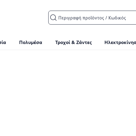
Search input
σία
Πολυμέσα
Τροχοί & Ζάντες
Ηλεκτροκίνη