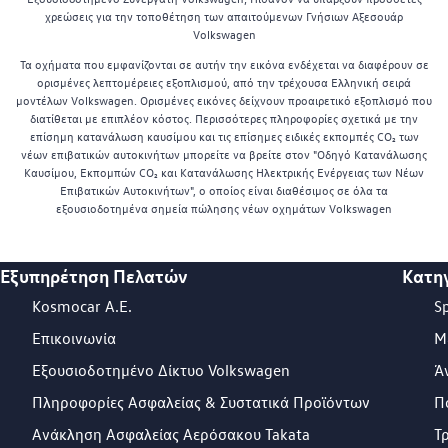
χρεώσεις για την τοποθέτηση των απαιτούμενων Γνήσιων Αξεσουάρ
Volkswagen
Τα οχήματα που εμφανίζονται σε αυτήν την εικόνα ενδέχεται να διαφέρουν σε
ορισμένες λεπτομέρειες εξοπλισμού, από την τρέχουσα Ελληνική σειρά
μοντέλων Volkswagen. Ορισμένες εικόνες δείχνουν προαιρετικό εξοπλισμό που
διατίθεται με επιπλέον κόστος. Περισσότερες πληροφορίες σχετικά με την
επίσημη κατανάλωση καυσίμου και τις επίσημες ειδικές εκπομπές CO₂ των
νέων επιβατικών αυτοκινήτων μπορείτε να βρείτε στον "Οδηγό Κατανάλωσης
Καυσίμου, Εκπομπών CO₂ και Κατανάλωσης Ηλεκτρικής Ενέργειας των Νέων
Επιβατικών Αυτοκινήτων", ο οποίος είναι διαθέσιμος σε όλα τα
εξουσιοδοτημένα σημεία πώλησης νέων οχημάτων Volkswagen
Εξυπηρέτηση Πελατών
Κατη
Footer Teaser
Kosmocar Α.Ε.
S
Επικοινωνία
Μ
Εξουσιοδοτημένο Δίκτυο Volkswagen
Ά
Πληροφορίες Ασφαλείας & Συστατικά Προϊόντων
Π
Ανάκληση Ασφαλείας Αερόσακου Takata
Τ