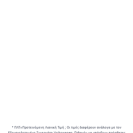
* ΠΛΤ=Προτεινόμενη Λιανική Τιμή ; Οι τιμές διαφέρουν ανάλογα με τον
Εξουσιοδοτημένο Συνεργάτη Volkswagen; Πιθανόν να υπάρξουν πρόσθετες