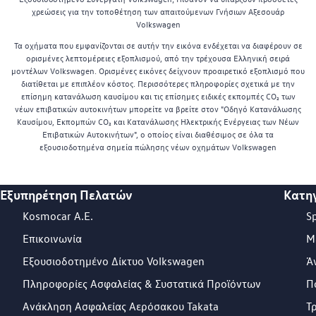
χρεώσεις για την τοποθέτηση των απαιτούμενων Γνήσιων Αξεσουάρ
Volkswagen
Τα οχήματα που εμφανίζονται σε αυτήν την εικόνα ενδέχεται να διαφέρουν σε
ορισμένες λεπτομέρειες εξοπλισμού, από την τρέχουσα Ελληνική σειρά
μοντέλων Volkswagen. Ορισμένες εικόνες δείχνουν προαιρετικό εξοπλισμό που
διατίθεται με επιπλέον κόστος. Περισσότερες πληροφορίες σχετικά με την
επίσημη κατανάλωση καυσίμου και τις επίσημες ειδικές εκπομπές CO₂ των
νέων επιβατικών αυτοκινήτων μπορείτε να βρείτε στον "Οδηγό Κατανάλωσης
Καυσίμου, Εκπομπών CO₂ και Κατανάλωσης Ηλεκτρικής Ενέργειας των Νέων
Επιβατικών Αυτοκινήτων", ο οποίος είναι διαθέσιμος σε όλα τα
εξουσιοδοτημένα σημεία πώλησης νέων οχημάτων Volkswagen
Εξυπηρέτηση Πελατών
Κατη
Footer Teaser
Kosmocar Α.Ε.
S
Επικοινωνία
Μ
Εξουσιοδοτημένο Δίκτυο Volkswagen
Ά
Πληροφορίες Ασφαλείας & Συστατικά Προϊόντων
Π
Ανάκληση Ασφαλείας Αερόσακου Takata
Τ