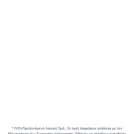
* ΠΛΤ=Προτεινόμενη Λιανική Τιμή ; Οι τιμές διαφέρουν ανάλογα με τον
Εξουσιοδοτημένο Συνεργάτη Volkswagen; Πιθανόν να υπάρξουν πρόσθετες