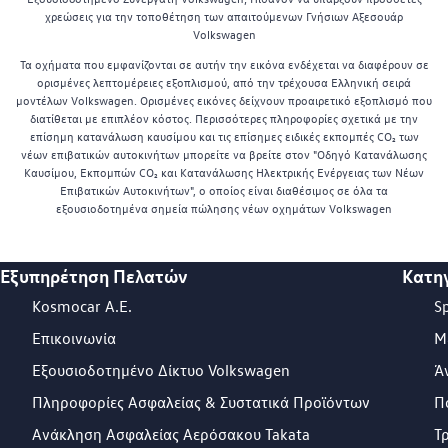
χρεώσεις για την τοποθέτηση των απαιτούμενων Γνήσιων Αξεσουάρ
Volkswagen
Τα οχήματα που εμφανίζονται σε αυτήν την εικόνα ενδέχεται να διαφέρουν σε
ορισμένες λεπτομέρειες εξοπλισμού, από την τρέχουσα Ελληνική σειρά
μοντέλων Volkswagen. Ορισμένες εικόνες δείχνουν προαιρετικό εξοπλισμό που
διατίθεται με επιπλέον κόστος. Περισσότερες πληροφορίες σχετικά με την
επίσημη κατανάλωση καυσίμου και τις επίσημες ειδικές εκπομπές CO₂ των
νέων επιβατικών αυτοκινήτων μπορείτε να βρείτε στον "Οδηγό Κατανάλωσης
Καυσίμου, Εκπομπών CO₂ και Κατανάλωσης Ηλεκτρικής Ενέργειας των Νέων
Επιβατικών Αυτοκινήτων", ο οποίος είναι διαθέσιμος σε όλα τα
εξουσιοδοτημένα σημεία πώλησης νέων οχημάτων Volkswagen
Εξυπηρέτηση Πελατών
Κατη
Footer Teaser
Kosmocar Α.Ε.
S
Επικοινωνία
Μ
Εξουσιοδοτημένο Δίκτυο Volkswagen
Ά
Πληροφορίες Ασφαλείας & Συστατικά Προϊόντων
Π
Ανάκληση Ασφαλείας Αερόσακου Takata
Τ