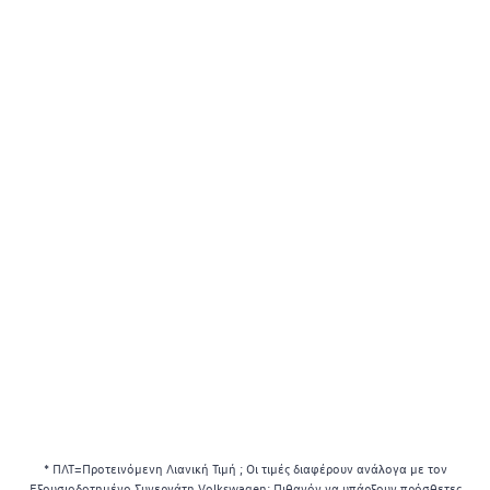
* ΠΛΤ=Προτεινόμενη Λιανική Τιμή ; Οι τιμές διαφέρουν ανάλογα με τον
Εξουσιοδοτημένο Συνεργάτη Volkswagen; Πιθανόν να υπάρξουν πρόσθετες