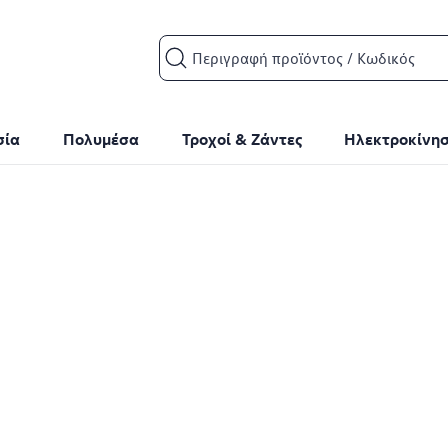
Search input
σία
Πολυμέσα
Τροχοί & Ζάντες
Ηλεκτροκίνη