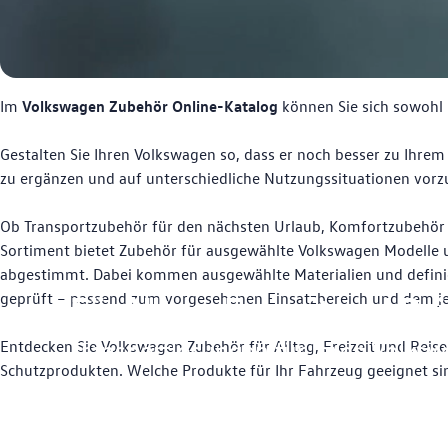
Text/HTML Teaser
Im
Volkswagen Zubehör Online-Katalog
können Sie sich sowohl 
Gestalten Sie Ihren Volkswagen so, dass er noch besser zu Ihrem 
zu ergänzen und auf unterschiedliche Nutzungssituationen vorz
Ob Transportzubehör für den nächsten Urlaub, Komfortzubehör f
Sortiment bietet Zubehör für ausgewählte Volkswagen Modelle 
abgestimmt. Dabei kommen ausgewählte Materialien und definie
geprüft – passend zum vorgesehenen Einsatzbereich und dem je
Für Alltag, Freizeit und Re
Transportlösungen für Ihren Volks
Entdecken Sie Volkswagen Zubehör für Alltag, Freizeit und Reis
Schutzprodukten. Welche Produkte für Ihr Fahrzeug geeignet si