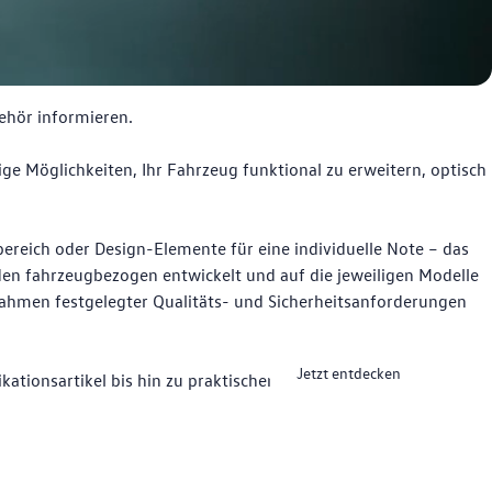
ehör informieren.
ige Möglichkeiten, Ihr Fahrzeug funktional zu erweitern, optisch
reich oder Design-Elemente für eine individuelle Note – das
n fahrzeugbezogen entwickelt und auf die jeweiligen Modelle
ahmen festgelegter Qualitäts- und Sicherheitsanforderungen
Jetzt entdecken
ationsartikel bis hin zu praktischen Komfort- und