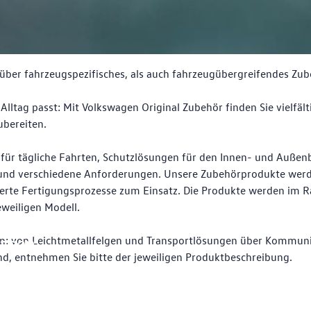
über fahrzeugspezifisches, als auch fahrzeugübergreifendes Zub
Alltag passt: Mit Volkswagen Original Zubehör finden Sie vielfält
ubereiten.
ür tägliche Fahrten, Schutzlösungen für den Innen- und Außenbe
und verschiedene Anforderungen. Unsere Zubehörprodukte werde
rte Fertigungsprozesse zum Einsatz. Die Produkte werden im R
weiligen Modell.
ise
wagen
en: von Leichtmetallfelgen und Transportlösungen über Kommunik
nd, entnehmen Sie bitte der jeweiligen Produktbeschreibung.