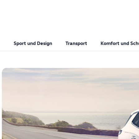
Sport und Design
Transport
Komfort und Sch
Stage Teaser V2