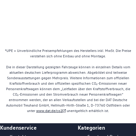
*UPE = Unverbindliche Preisempfehlungen des Herstellers inkl. MwSt. Die Preise
verstehen sich ohne Einbau und ohne Montage.
Die in dieser Darstellung gezeigten Fahrzeuge können in einzelnen Details vom
aktuellen deutschen Lieferprogramm abweichen. Abgebildet sind teilweise
Sonderausstattungen gegen Mehrpreis. Weitere Informationen zum offiziellen
Kraftstoffverbrauch und den offiziellen spezifischen CO₂-Emissionen neuer
Personenkraftwagen können dem „Leitfaden über den Kraftstoffverbrauch, die
CO₂-Emissionen und den Stromverbrauch neuer Personenkraftwagen“
entnommen werden, der an allen Verkaufsstellen und bei der DAT Deutsche
Automobil Treuhand GmbH, Hellmuth-Hirth-Straße 1, D-73760 Ostfildern oder
unter
www.dat.de/co2
unentgeltlich erhältlich ist.
Kundenservice
Kategorien
Footer Teaser