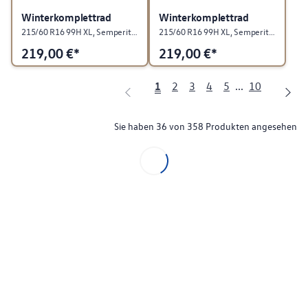
Winterkomplettrad
Winterkomplettrad
215/60 R16 99H XL, Semperit Speed-Grip 5, Stahl, Rallyeschwarz, rechts
215/60 R16 99H XL, Semperit SPEED-GRIP 5, "Stahl", Rallyeschwarz, links
219,00
€*
219,00
€*
1
2
3
4
5
...
10
Sie haben 36 von 358 Produkten angesehen