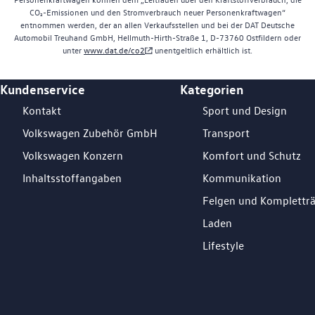
CO₂-Emissionen und den Stromverbrauch neuer Personenkraftwagen“
entnommen werden, der an allen Verkaufsstellen und bei der DAT Deutsche
Automobil Treuhand GmbH, Hellmuth-Hirth-Straße 1, D-73760 Ostfildern oder
unter
www.dat.de/co2
unentgeltlich erhältlich ist.
Kundenservice
Kategorien
Footer Teaser
Kontakt
Sport und Design
Volkswagen Zubehör GmbH
Transport
Volkswagen Konzern
Komfort und Schutz
Inhaltsstoffangaben
Kommunikation
Felgen und Komplettr
Laden
Lifestyle