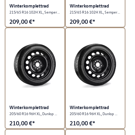
Winterkomplettrad
Winterkomplettrad
215/65 R16 102H XL, Semperit SPEED-GRIP 5, "Stahl", Chromfarben, rechts
215/65 R16 102H XL, Semperit SPEED-GRIP 5, Stahl, Chromfarben, links
209,00
€*
209,00
€*
Winterkomplettrad
Winterkomplettrad
205/60 R16 96H XL, Dunlop Winter Sport 5, Stahl, Rallyeschwarz, rechts
205/60 R16 96H XL, Dunlop Winter Sport 5, Stahl, Rallyeschwarz, links
210,00
€*
210,00
€*