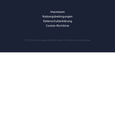
Impressum
Nutzungsbedingungen
Datenschutzerklärung
Cookie-Richtlinie
© 2026 Volkswagen Zubehör GmbH. Alle Rechte vorbehalten