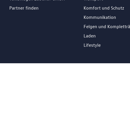
Partner finden
Komfort und Schutz
Kommunikation
Felgen und Komplettr
Laden
Lifestyle
DE
Impressum
Datenschutz
Cookie Richtlinien
© 2026 Losch Import S.à r.l. All Rights Reserved.