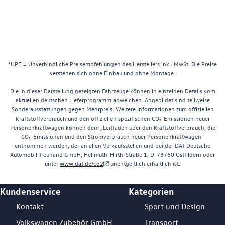
*UPE = Unverbindliche Preisempfehlungen des Herstellers inkl. MwSt. Die Preise
verstehen sich ohne Einbau und ohne Montage.
Die in dieser Darstellung gezeigten Fahrzeuge können in einzelnen Details vom
aktuellen deutschen Lieferprogramm abweichen. Abgebildet sind teilweise
Sonderausstattungen gegen Mehrpreis. Weitere Informationen zum offiziellen
Kraftstoffverbrauch und den offiziellen spezifischen CO₂-Emissionen neuer
Personenkraftwagen können dem „Leitfaden über den Kraftstoffverbrauch, die
CO₂-Emissionen und den Stromverbrauch neuer Personenkraftwagen“
entnommen werden, der an allen Verkaufsstellen und bei der DAT Deutsche
Automobil Treuhand GmbH, Hellmuth-Hirth-Straße 1, D-73760 Ostfildern oder
unter
www.dat.de/co2
unentgeltlich erhältlich ist.
Kundenservice
Kategorien
Footer Teaser
Kontakt
Sport und Design
Volkswagen Zubehör GmbH
Transport