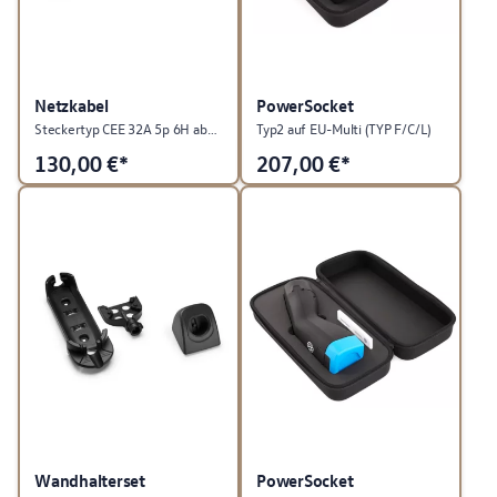
Netzkabel
PowerSocket
Steckertyp CEE 32A 5p 6H abgewinkelt, für ID Charger Travel
Typ2 auf EU-Multi (TYP F/C/L)
130,00
€*
207,00
€*
Wandhalterset
PowerSocket