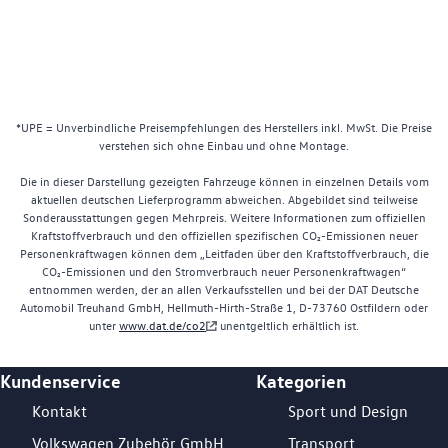
*UPE = Unverbindliche Preisempfehlungen des Herstellers inkl. MwSt. Die Preise
verstehen sich ohne Einbau und ohne Montage.
Die in dieser Darstellung gezeigten Fahrzeuge können in einzelnen Details vom
aktuellen deutschen Lieferprogramm abweichen. Abgebildet sind teilweise
Sonderausstattungen gegen Mehrpreis. Weitere Informationen zum offiziellen
Kraftstoffverbrauch und den offiziellen spezifischen CO₂-Emissionen neuer
Personenkraftwagen können dem „Leitfaden über den Kraftstoffverbrauch, die
CO₂-Emissionen und den Stromverbrauch neuer Personenkraftwagen“
entnommen werden, der an allen Verkaufsstellen und bei der DAT Deutsche
Automobil Treuhand GmbH, Hellmuth-Hirth-Straße 1, D-73760 Ostfildern oder
unter
www.dat.de/co2
unentgeltlich erhältlich ist.
Kundenservice
Kategorien
Footer Teaser
Kontakt
Sport und Design
Volkswagen Zubehör GmbH
Transport