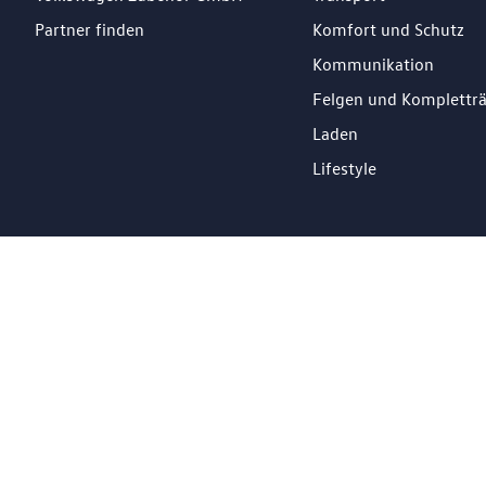
Partner finden
Komfort und Schutz
Kommunikation
Felgen und Komplettr
Laden
Lifestyle
DE
Impressum
Datenschutz
Cookie Richtlinien
© 2026 Losch Import S.à r.l. All Rights Reserved.