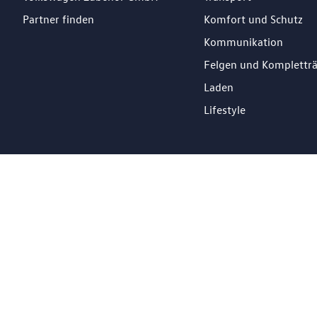
Partner finden
Komfort und Schutz
Kommunikation
Felgen und Komplettr
Laden
Lifestyle
DE
Impressum
Datenschutz
Cookie Richtlinien
© 2026 Losch Import S.à r.l. All Rights Reserved.