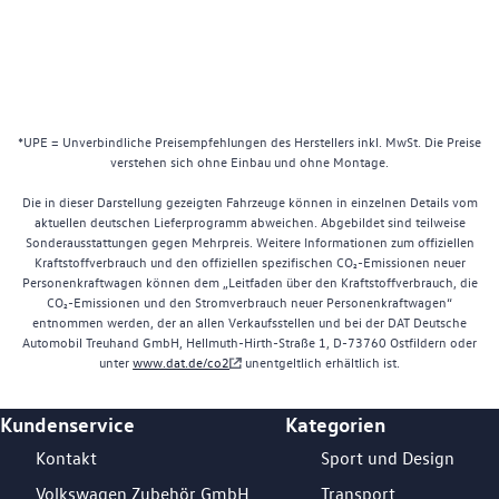
*UPE = Unverbindliche Preisempfehlungen des Herstellers inkl. MwSt. Die Preise
verstehen sich ohne Einbau und ohne Montage.
Die in dieser Darstellung gezeigten Fahrzeuge können in einzelnen Details vom
aktuellen deutschen Lieferprogramm abweichen. Abgebildet sind teilweise
Sonderausstattungen gegen Mehrpreis. Weitere Informationen zum offiziellen
Kraftstoffverbrauch und den offiziellen spezifischen CO₂-Emissionen neuer
Personenkraftwagen können dem „Leitfaden über den Kraftstoffverbrauch, die
CO₂-Emissionen und den Stromverbrauch neuer Personenkraftwagen“
entnommen werden, der an allen Verkaufsstellen und bei der DAT Deutsche
Automobil Treuhand GmbH, Hellmuth-Hirth-Straße 1, D-73760 Ostfildern oder
unter
www.dat.de/co2
unentgeltlich erhältlich ist.
Kundenservice
Kategorien
Footer Teaser
Kontakt
Sport und Design
Volkswagen Zubehör GmbH
Transport