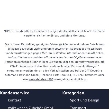
*UPE = Unverbindliche Preisempfehlungen des Herstellers inkl. MwSt. Die Preise
verstehen sich ohne Einbau und ohne Montage.
Die in dieser Darstellung gezeigten Fahrzeuge können in einzelnen Details vom
aktuellen deutschen Lieferprogramm abweichen. Abgebildet sind teilweise
Sonderausstattungen gegen Mehrpreis. Weitere Informationen zum offiziellen
Kraftstoffverbrauch und den offiziellen spezifischen CO₂-Emissionen neuer
Personenkraftwagen können dem „Leitfaden über den Kraftstoffverbrauch, die
CO₂-Emissionen und den Stromverbrauch neuer Personenkraftwagen“
entnommen werden, der an allen Verkaufsstellen und bei der DAT Deutsche
Automobil Treuhand GmbH, Hellmuth-Hirth-Straße 1, D-73760 Ostfildern oder
unter
www.dat.de/co2
unentgeltlich erhältlich ist.
Kundenservice
Kategorien
Footer Teaser
Kontakt
Sport und Design
Volkswagen Zubehör GmbH
Transport