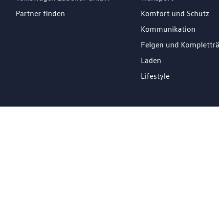
Partner finden
Komfort und Schutz
Kommunikation
Felgen und Komplettr
Laden
Lifestyle
DE
Impressum
Datenschutz
Cookie Richtlinien
© 2026 Losch Import S.à r.l. All Rights Reserved.