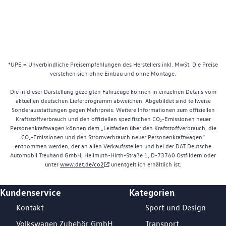
*UPE = Unverbindliche Preisempfehlungen des Herstellers inkl. MwSt. Die Preise
verstehen sich ohne Einbau und ohne Montage.
Die in dieser Darstellung gezeigten Fahrzeuge können in einzelnen Details vom
aktuellen deutschen Lieferprogramm abweichen. Abgebildet sind teilweise
Sonderausstattungen gegen Mehrpreis. Weitere Informationen zum offiziellen
Kraftstoffverbrauch und den offiziellen spezifischen CO₂-Emissionen neuer
Personenkraftwagen können dem „Leitfaden über den Kraftstoffverbrauch, die
CO₂-Emissionen und den Stromverbrauch neuer Personenkraftwagen“
entnommen werden, der an allen Verkaufsstellen und bei der DAT Deutsche
Automobil Treuhand GmbH, Hellmuth-Hirth-Straße 1, D-73760 Ostfildern oder
unter
www.dat.de/co2
unentgeltlich erhältlich ist.
Kundenservice
Kategorien
Footer Teaser
Kontakt
Sport und Design
Volkswagen Zubehör GmbH
Transport