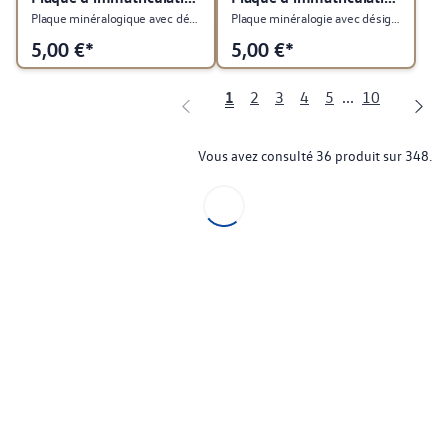
Plaque minéralogique avec désignation du type Grand California
Plaque minéralogie avec désignation du type Transporter
5,00
€*
5,00
€*
1
2
3
4
5
...
10
Vous avez consulté 36 produit sur 348.