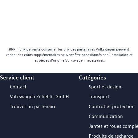
RRP = prix de vente conseillé ; les prix des partenaires Volkswagen peuvent
varier ; des coûts supplémentaires peuvent être occasionnés par l’installation et
les pièces d’origine Volkswagen nécessaires.
Service client
Catégories
Footer Teaser
Contact
Sport et design
Volkswagen Zubehör GmbH
Transport
Trouver un partenaire
Confrot et protection
Communication
Jantes et roues compl
Produits de recharge