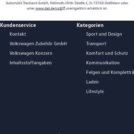
Automobil Treuhand GmbH, Hellmuth-Hirth-Straße 1, D-73760 Ostfildern oder
unter
www.dat.de/co2
unentgeltlich erhältlich ist.
Kundenservice
Kategorien
Footer Teaser
Kontakt
Sport und Design
Volkswagen Zubehör GmbH
Transport
Volkswagen Konzern
Komfort und Schutz
Inhaltsstoffangaben
Kommunikation
Felgen und Komplettr
Laden
Lifestyle