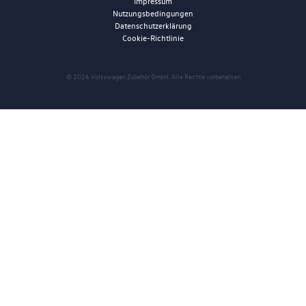
Impressum
Nutzungsbedingungen
Datenschutzerklärung
Cookie-Richtlinie
© 2026 Volkswagen Zubehör GmbH. Alle Rechte vorbehalten