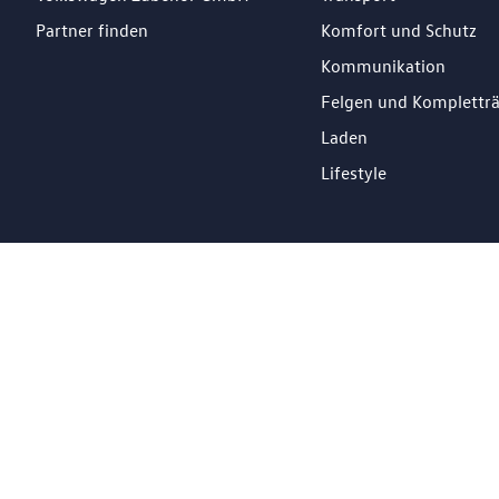
Partner finden
Komfort und Schutz
Kommunikation
Felgen und Komplettr
Laden
Lifestyle
DE
Impressum
Datenschutz
Cookie Richtlinien
© 2026 Losch Import S.à r.l. All Rights Reserved.