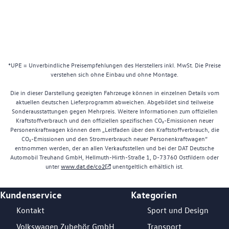
*UPE = Unverbindliche Preisempfehlungen des Herstellers inkl. MwSt. Die Preise
verstehen sich ohne Einbau und ohne Montage.
Die in dieser Darstellung gezeigten Fahrzeuge können in einzelnen Details vom
aktuellen deutschen Lieferprogramm abweichen. Abgebildet sind teilweise
Sonderausstattungen gegen Mehrpreis. Weitere Informationen zum offiziellen
Kraftstoffverbrauch und den offiziellen spezifischen CO₂-Emissionen neuer
Personenkraftwagen können dem „Leitfaden über den Kraftstoffverbrauch, die
CO₂-Emissionen und den Stromverbrauch neuer Personenkraftwagen“
entnommen werden, der an allen Verkaufsstellen und bei der DAT Deutsche
Automobil Treuhand GmbH, Hellmuth-Hirth-Straße 1, D-73760 Ostfildern oder
unter
www.dat.de/co2
unentgeltlich erhältlich ist.
Kundenservice
Kategorien
Footer Teaser
Kontakt
Sport und Design
Volkswagen Zubehör GmbH
Transport