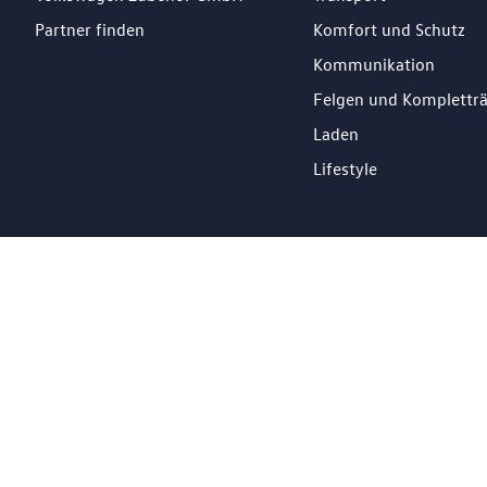
Partner finden
Komfort und Schutz
Kommunikation
Felgen und Komplettr
Laden
Lifestyle
DE
Impressum
Datenschutz
Cookie Richtlinien
© 2026 Losch Import S.à r.l. All Rights Reserved.