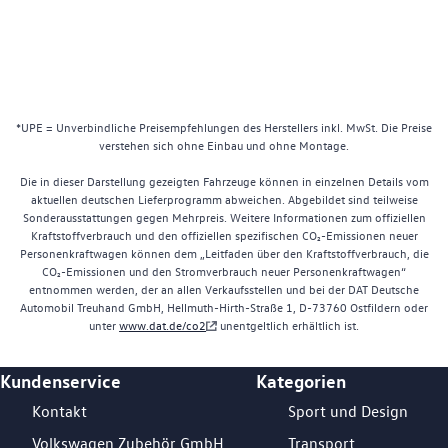
*UPE = Unverbindliche Preisempfehlungen des Herstellers inkl. MwSt. Die Preise
verstehen sich ohne Einbau und ohne Montage.
Die in dieser Darstellung gezeigten Fahrzeuge können in einzelnen Details vom
aktuellen deutschen Lieferprogramm abweichen. Abgebildet sind teilweise
Sonderausstattungen gegen Mehrpreis. Weitere Informationen zum offiziellen
Kraftstoffverbrauch und den offiziellen spezifischen CO₂-Emissionen neuer
Personenkraftwagen können dem „Leitfaden über den Kraftstoffverbrauch, die
CO₂-Emissionen und den Stromverbrauch neuer Personenkraftwagen“
entnommen werden, der an allen Verkaufsstellen und bei der DAT Deutsche
Automobil Treuhand GmbH, Hellmuth-Hirth-Straße 1, D-73760 Ostfildern oder
unter
www.dat.de/co2
unentgeltlich erhältlich ist.
Kundenservice
Kategorien
Footer Teaser
Kontakt
Sport und Design
Volkswagen Zubehör GmbH
Transport