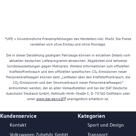
*UPE = Unverbindliche Preisempfehlungen des Herstellers inkl. MwSt. Die Preise
verstehen sich ohne Einbau und ohne Montage.
Die in dieser Darstellung gezeigten Fahrzeuge können in einzelnen Details vom
aktuellen deutschen Lieferprogramm abweichen. Abgebildet sind teilweise
Sonderausstattungen gegen Mehrpreis. Weitere Informationen zum offiziellen
Kraftstoffverbrauch und den offiziellen spezifischen CO₂-Emissionen neuer
Personenkraftwagen können dem „Leitfaden über den Kraftstoffverbrauch, die
CO₂-Emissionen und den Stromverbrauch neuer Personenkraftwagen“
entnommen werden, der an allen Verkaufsstellen und bei der DAT Deutsche
Automobil Treuhand GmbH, Hellmuth-Hirth-Straße 1, D-73760 Ostfildern oder
unter
www.dat.de/co2
unentgeltlich erhältlich ist.
Kundenservice
Kategorien
Footer Teaser
Kontakt
Sport und Design
Volkswagen Zubehör GmbH
Transport