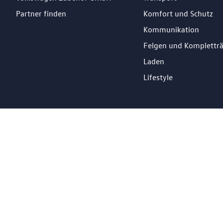
Partner finden
Komfort und Schutz
Kommunikation
Felgen und Komplettr
Laden
Lifestyle
DE
Impressum
Datenschutz
Cookie Richtlinien
© 2026 Losch Import S.à r.l. All Rights Reserved.