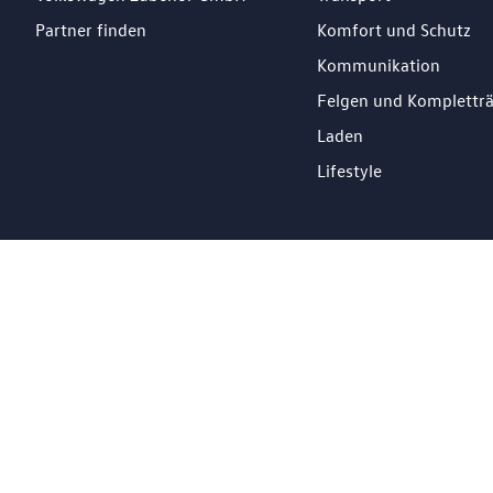
Partner finden
Komfort und Schutz
Kommunikation
Felgen und Komplettr
Laden
Lifestyle
DE
Impressum
Datenschutz
Cookie Richtlinien
© 2026 Losch Import S.à r.l. All Rights Reserved.