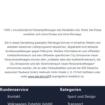
*UPE = Unverbindliche Preisempfehlungen des Herstellers inkl. MwSt. Die Preise
verstehen sich ohne Einbau und ohne Montage.
Die in dieser Darstellung gezeigten Fahrzeuge können in einzelnen Details vom
aktuellen deutschen Lieferprogramm abweichen. Abgebildet sind teilweise
Sonderausstattungen gegen Mehrpreis. Weitere Informationen zum offiziellen
Kraftstoffverbrauch und den offiziellen spezifischen CO₂-Emissionen neuer
Personenkraftwagen können dem „Leitfaden über den Kraftstoffverbrauch, die
CO₂-Emissionen und den Stromverbrauch neuer Personenkraftwagen“
entnommen werden, der an allen Verkaufsstellen und bei der DAT Deutsche
Automobil Treuhand GmbH, Hellmuth-Hirth-Straße 1, D-73760 Ostfildern oder
unter
www.dat.de/co2
unentgeltlich erhältlich ist.
Kundenservice
Kategorien
Footer Teaser
Kontakt
Sport und Design
Volkswagen Zubehör GmbH
Transport