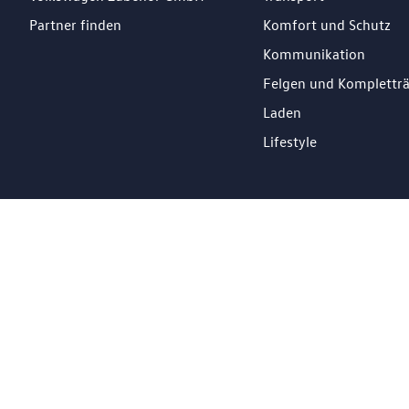
Partner finden
Komfort und Schutz
Kommunikation
Felgen und Komplettr
Laden
Lifestyle
DE
Impressum
Datenschutz
Cookie Richtlinien
© 2026 Losch Import S.à r.l. All Rights Reserved.