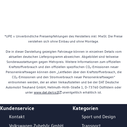
*UPE = Unverbindliche Preisempfehlungen des Herstellers inkl. MwSt. Die Preise
verstehen sich ohne Einbau und ohne Montage.
Die in dieser Darstellung gezeigten Fahrzeuge können in einzelnen Details vom
aktuellen deutschen Lieferprogramm abweichen. Abgebildet sind teilweise
Sonderausstattungen gegen Mehrpreis. Weitere Informationen zum offiziellen
Kraftstoffverbrauch und den offiziellen spezifischen CO₂-Emissionen neuer
Personenkraftwagen können dem „Leitfaden über den Kraftstoffverbrauch, die
CO₂-Emissionen und den Stromverbrauch neuer Personenkraftwagen“
entnommen werden, der an allen Verkaufsstellen und bei der DAT Deutsche
Automobil Treuhand GmbH, Hellmuth-Hirth-Straße 1, D-73760 Ostfildern oder
unter
www.dat.de/co2
unentgeltlich erhältlich ist.
Kundenservice
Kategorien
Footer Teaser
Kontakt
Sport und Design
Volkswagen Zubehör GmbH
Transport