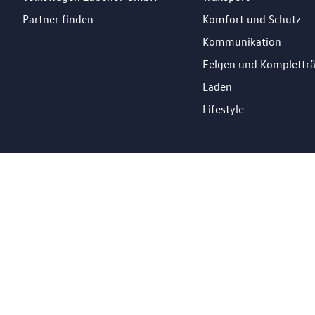
Partner finden
Komfort und Schutz
Kommunikation
Felgen und Komplettr
Laden
Lifestyle
DE
Impressum
Datenschutz
Cookie Richtlinien
© 2026 Losch Import S.à r.l. All Rights Reserved.