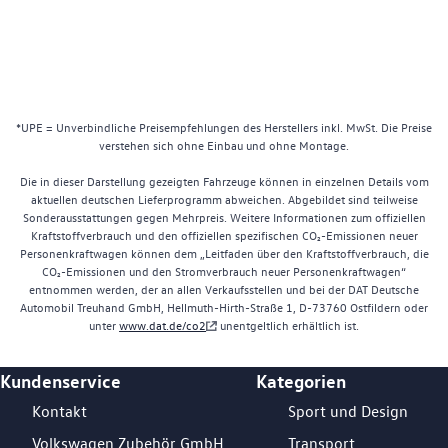
*UPE = Unverbindliche Preisempfehlungen des Herstellers inkl. MwSt. Die Preise
verstehen sich ohne Einbau und ohne Montage.
Die in dieser Darstellung gezeigten Fahrzeuge können in einzelnen Details vom
aktuellen deutschen Lieferprogramm abweichen. Abgebildet sind teilweise
Sonderausstattungen gegen Mehrpreis. Weitere Informationen zum offiziellen
Kraftstoffverbrauch und den offiziellen spezifischen CO₂-Emissionen neuer
Personenkraftwagen können dem „Leitfaden über den Kraftstoffverbrauch, die
CO₂-Emissionen und den Stromverbrauch neuer Personenkraftwagen“
entnommen werden, der an allen Verkaufsstellen und bei der DAT Deutsche
Automobil Treuhand GmbH, Hellmuth-Hirth-Straße 1, D-73760 Ostfildern oder
unter
www.dat.de/co2
unentgeltlich erhältlich ist.
Kundenservice
Kategorien
Footer Teaser
Kontakt
Sport und Design
Volkswagen Zubehör GmbH
Transport