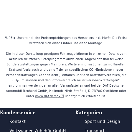
*UPE = Unverbindliche Preisempfehlungen des Herstellers inkl. MwSt. Die Preise
verstehen sich ohne Einbau und ohne Montage.
Die in dieser Darstellung gezeigten Fahrzeuge können in einzelnen Details vom
aktuellen deutschen Lieferprogramm abweichen. Abgebildet sind teilweise
Sonderausstattungen gegen Mehrpreis. Weitere Informationen zum offiziellen
Kraftstoffverbrauch und den offiziellen spezifischen CO₂-Emissionen neuer
Personenkraftwagen können dem „Leitfaden über den Kraftstoffverbrauch, die
CO₂-Emissionen und den Stromverbrauch neuer Personenkraftwagen“
entnommen werden, der an allen Verkaufsstellen und bei der DAT Deutsche
Automobil Treuhand GmbH, Hellmuth-Hirth-Straße 1, D-73760 Ostfildern oder
unter
www.dat.de/co2
unentgeltlich erhältlich ist.
Kundenservice
Kategorien
Footer Teaser
Kontakt
Sport und Design
Volkswagen Zubehör GmbH
Transport