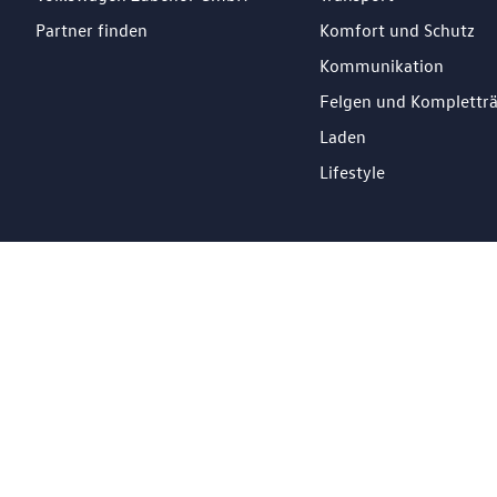
Partner finden
Komfort und Schutz
Kommunikation
Felgen und Komplettr
Laden
Lifestyle
DE
Impressum
Datenschutz
Cookie Richtlinien
© 2026 Losch Import S.à r.l. All Rights Reserved.