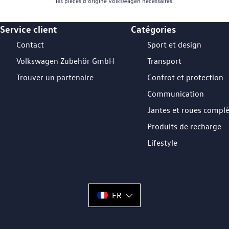
les pièces d’origine Volkswagen nécessaires.
Service client
Catégories
Footer Teaser
Contact
Sport et design
Volkswagen Zubehör GmbH
Transport
Trouver un partenaire
Confrot et protection
Communication
Jantes et roues compl
Produits de recharge
Lifestyle
FR