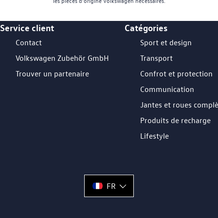
les pièces d’origine Volkswagen nécessaires.
Service client
Catégories
Footer Teaser
Contact
Sport et design
Volkswagen Zubehör GmbH
Transport
Trouver un partenaire
Confrot et protection
Communication
Jantes et roues compl
Produits de recharge
Lifestyle
FR