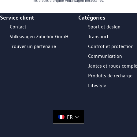
les pièces d’origine Volkswagen nécessaires.
Service client
Catégories
Footer Teaser
Contact
Sport et design
Volkswagen Zubehör GmbH
Transport
Trouver un partenaire
Confrot et protection
Communication
Jantes et roues compl
Produits de recharge
Lifestyle
FR