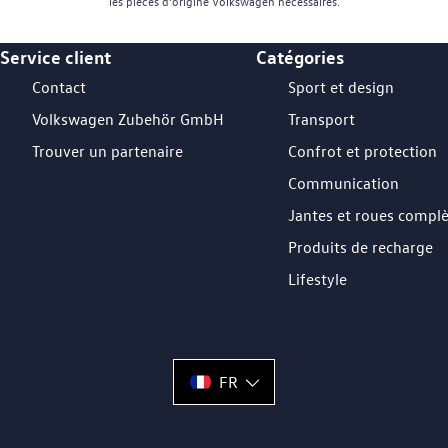
les pièces d’origine Volkswagen nécessaires.
Service client
Catégories
Footer Teaser
Contact
Sport et design
Volkswagen Zubehör GmbH
Transport
Trouver un partenaire
Confrot et protection
Communication
Jantes et roues compl
Produits de recharge
Lifestyle
FR