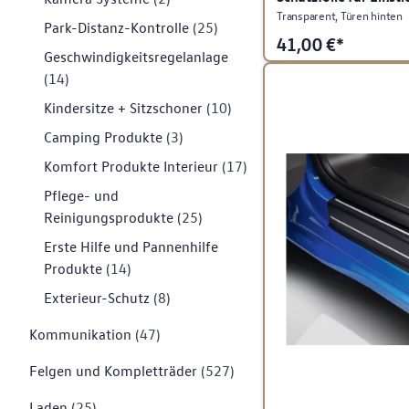
Transparent, Türen hinten
Park-Distanz-Kontrolle
(25)
41,00
€*
Geschwindigkeitsregelanlage
(14)
Kindersitze + Sitzschoner
(10)
Camping Produkte
(3)
Komfort Produkte Interieur
(17)
Pflege- und
Reinigungsprodukte
(25)
Erste Hilfe und Pannenhilfe
Produkte
(14)
Exterieur-Schutz
(8)
Kommunikation
(47)
Felgen und Kompletträder
(527)
Laden
(25)