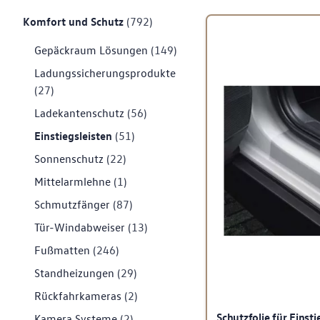
Komfort und Schutz
(792)
Gepäckraum Lösungen
(149)
Ladungssicherungsprodukte
(27)
Ladekantenschutz
(56)
Einstiegsleisten
(51)
Sonnenschutz
(22)
Mittelarmlehne
(1)
Schmutzfänger
(87)
Tür-Windabweiser
(13)
Fußmatten
(246)
Standheizungen
(29)
Rückfahrkameras
(2)
Schutzfolie für Einsti
Kamera Systeme
(2)