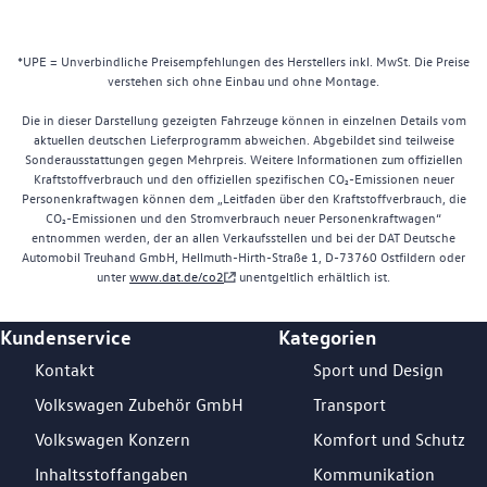
*UPE = Unverbindliche Preisempfehlungen des Herstellers inkl. MwSt. Die Preise
verstehen sich ohne Einbau und ohne Montage.
Die in dieser Darstellung gezeigten Fahrzeuge können in einzelnen Details vom
aktuellen deutschen Lieferprogramm abweichen. Abgebildet sind teilweise
Sonderausstattungen gegen Mehrpreis. Weitere Informationen zum offiziellen
Kraftstoffverbrauch und den offiziellen spezifischen CO₂-Emissionen neuer
Personenkraftwagen können dem „Leitfaden über den Kraftstoffverbrauch, die
CO₂-Emissionen und den Stromverbrauch neuer Personenkraftwagen“
entnommen werden, der an allen Verkaufsstellen und bei der DAT Deutsche
Automobil Treuhand GmbH, Hellmuth-Hirth-Straße 1, D-73760 Ostfildern oder
unter
www.dat.de/co2
unentgeltlich erhältlich ist.
Kundenservice
Kategorien
Footer Teaser
Kontakt
Sport und Design
Volkswagen Zubehör GmbH
Transport
Volkswagen Konzern
Komfort und Schutz
Inhaltsstoffangaben
Kommunikation