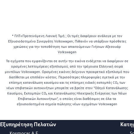
* ΠΛΤ=Προτεινόμενη Λιανική Τιμή ; Οι τιμές διαφέρουν ανάλογα με τον
Εξουσιοδοτημένο Συνεργάτη Volkswagen; Πιθανόν να υπάρξουν πρόσθετες
χρεώσεις για την τοποθέτηση των απαιτούμενων Γνήσιων Αξεσουάρ
Volkswagen
Τα οχήματα που εμφανίζονται σε αυτήν την εικόνα ενδέχεται να διαφέρουν σε
ορισμένες λεπτομέρειες εξοπλισμού, από την τρέχουσα Ελληνική σειρά
μοντέλων Volkswagen. Ορισμένες εικόνες δείχνουν προαιρετικό εξοπλισμό που
διατίθεται με επιπλέον κόστος. Περισσότερες πληροφορίες σχετικά με την
επίσημη κατανάλωση καυσίμου και τις επίσημες ειδικές εκπομπές CO₂ των
νέων επιβατικών αυτοκινήτων μπορείτε να βρείτε στον "Οδηγό Κατανάλωσης
Καυσίμου, Εκπομπών CO₂ και Κατανάλωσης Ηλεκτρικής Ενέργειας των Νέων
Επιβατικών Αυτοκινήτων", ο οποίος είναι διαθέσιμος σε όλα τα
εξουσιοδοτημένα σημεία πώλησης νέων οχημάτων Volkswagen
Εξυπηρέτηση Πελατών
Κατη
Footer Teaser
Kosmocar Α.Ε.
S