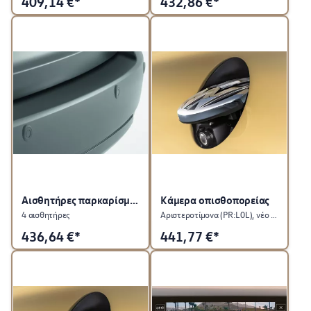
409,14
€*
432,86
€*
Αισθητήρες παρκαρίσματος, πίσω
Κάμερα οπισθοπορείας
4 αισθητήρες
Αριστεροτίμονα (PR:L0L), νέο λογότυπο VW
436,64
€*
441,77
€*