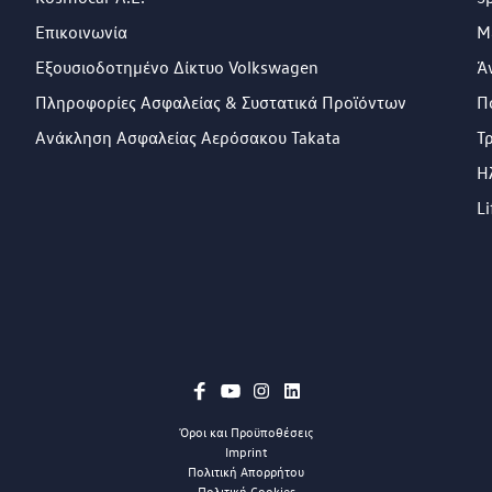
Επικοινωνία
Μ
Εξουσιοδοτημένο Δίκτυο Volkswagen
Ά
Πληροφορίες Ασφαλείας & Συστατικά Προϊόντων
Π
Ανάκληση Ασφαλείας Αερόσακου Takata
Τ
Η
Li
Όροι και Προϋποθέσεις
Imprint
Πολιτική Απορρήτου
Πολιτική Cookies