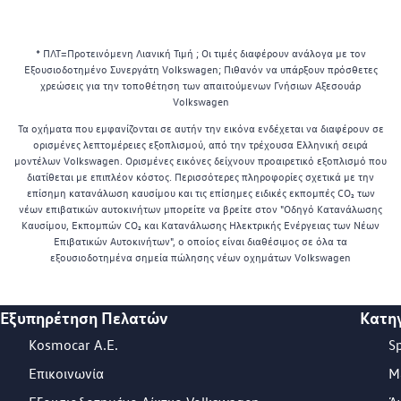
* ΠΛΤ=Προτεινόμενη Λιανική Τιμή ; Οι τιμές διαφέρουν ανάλογα με τον
Εξουσιοδοτημένο Συνεργάτη Volkswagen; Πιθανόν να υπάρξουν πρόσθετες
χρεώσεις για την τοποθέτηση των απαιτούμενων Γνήσιων Αξεσουάρ
Volkswagen
Τα οχήματα που εμφανίζονται σε αυτήν την εικόνα ενδέχεται να διαφέρουν σε
ορισμένες λεπτομέρειες εξοπλισμού, από την τρέχουσα Ελληνική σειρά
μοντέλων Volkswagen. Ορισμένες εικόνες δείχνουν προαιρετικό εξοπλισμό που
διατίθεται με επιπλέον κόστος. Περισσότερες πληροφορίες σχετικά με την
επίσημη κατανάλωση καυσίμου και τις επίσημες ειδικές εκπομπές CO₂ των
νέων επιβατικών αυτοκινήτων μπορείτε να βρείτε στον "Οδηγό Κατανάλωσης
Καυσίμου, Εκπομπών CO₂ και Κατανάλωσης Ηλεκτρικής Ενέργειας των Νέων
Επιβατικών Αυτοκινήτων", ο οποίος είναι διαθέσιμος σε όλα τα
εξουσιοδοτημένα σημεία πώλησης νέων οχημάτων Volkswagen
Εξυπηρέτηση Πελατών
Κατη
Footer Teaser
Kosmocar Α.Ε.
S
Επικοινωνία
Μ