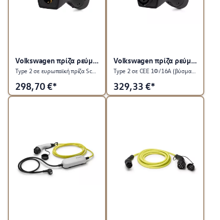
Volkswagen πρίζα ρεύματος V2L
Volkswagen πρίζα ρεύματος V2L
Type 2 σε ευρωπαϊκή πρίζα Schuko (Τύπου F/C/L)
Type 2 σε CEE 1Φ/16A (βύσμα camping)
298,70
€*
329,33
€*