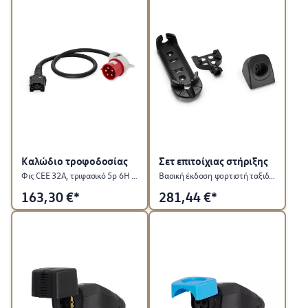
Καλώδιο τροφοδοσίας
Σετ επιτοίχιας στήριξης
Φις CEE 32A, τριφασικό 5p 6H / 11kW, γωνιακό, για φορητό φορτιστή ταξιδίου ID. Charger Travel
Βασική έκδοση φορτιστή ταξιδίου ID. Charger Travel
163,30
€*
281,44
€*