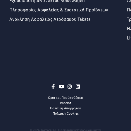
Εξουσιοδοτημένο Δίκτυο Volkswagen
Ά
Πληροφορίες Ασφαλείας & Συστατικά Προϊόντων
Π
Ανάκληση Ασφαλείας Αερόσακου Takata
Τ
Η
Li
Όροι και Προϋποθέσεις
Imprint
Πολιτική Απορρήτου
Πολιτική Cookies
© 2026 Kosmocar A.E. Με επιφύλαξη παντός δικαιώματος