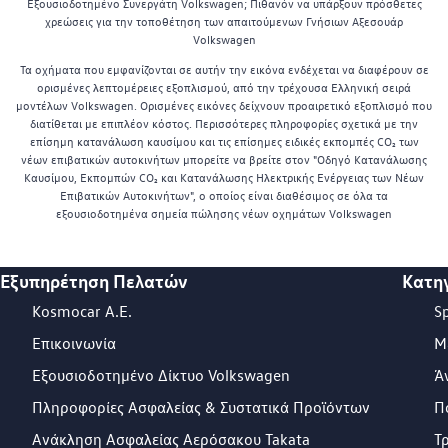
Εξουσιοδοτημένο Συνεργάτη Volkswagen; Πιθανόν να υπάρξουν πρόσθετες
χρεώσεις για την τοποθέτηση των απαιτούμενων Γνήσιων Αξεσουάρ
Volkswagen
Τα οχήματα που εμφανίζονται σε αυτήν την εικόνα ενδέχεται να διαφέρουν σε
ορισμένες λεπτομέρειες εξοπλισμού, από την τρέχουσα Ελληνική σειρά
μοντέλων Volkswagen. Ορισμένες εικόνες δείχνουν προαιρετικό εξοπλισμό που
διατίθεται με επιπλέον κόστος. Περισσότερες πληροφορίες σχετικά με την
επίσημη κατανάλωση καυσίμου και τις επίσημες ειδικές εκπομπές CO₂ των
νέων επιβατικών αυτοκινήτων μπορείτε να βρείτε στον "Οδηγό Κατανάλωσης
Καυσίμου, Εκπομπών CO₂ και Κατανάλωσης Ηλεκτρικής Ενέργειας των Νέων
Επιβατικών Αυτοκινήτων", ο οποίος είναι διαθέσιμος σε όλα τα
εξουσιοδοτημένα σημεία πώλησης νέων οχημάτων Volkswagen
Εξυπηρέτηση Πελατών
Κατη
Footer Teaser
Kosmocar Α.Ε.
S
Επικοινωνία
Μ
Εξουσιοδοτημένο Δίκτυο Volkswagen
Ά
Πληροφορίες Ασφαλείας & Συστατικά Προϊόντων
Π
Ανάκληση Ασφαλείας Αερόσακου Takata
Τ